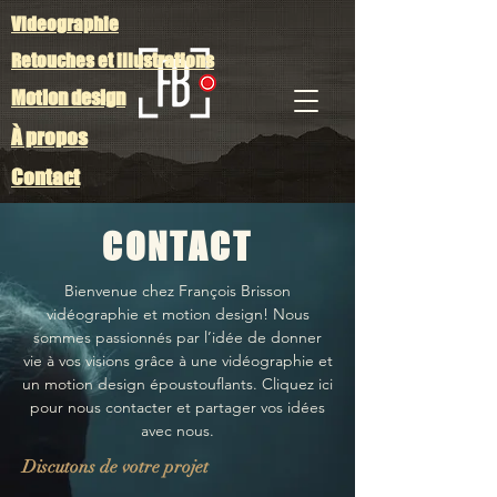
Videographie
Retouches et illustrations
Motion design
À propos
Contact
CONTACT
Bienvenue chez François Brisson
vidéographie et motion design! Nous
sommes passionnés par l’idée de donner
vie à vos visions grâce à une vidéographie et
un motion design époustouflants. Cliquez ici
pour nous contacter et partager vos idées
avec nous.
Discutons de votre projet