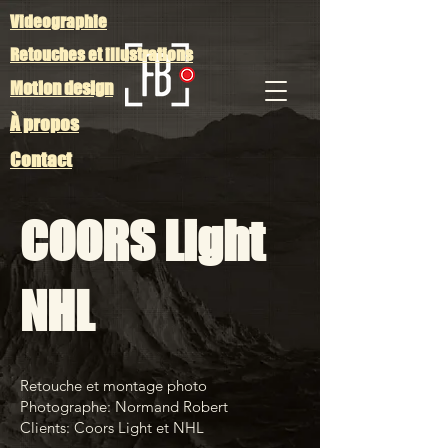
Videographie
Retouches et illustrations
Motion design
À propos
Contact
COORS Light
NHL
Retouche et montage photo
Photographe: Normand Robert
Clients: Coors Light et NHL